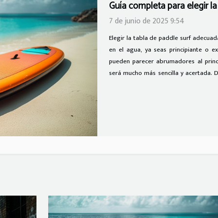
Evaluación de efectos sec
sexuales para hombres
23 de mayo de 2025 1:42
El uso de potenciadores sexuales par
década, generando tanto interés
secundarios. Aunque muchos buscan me
los riesgos asociados antes de tomar
aspectos clave que debes consider
informada.Efectos secundarios más fr
hombres pueden experimentar una vari
sexual y bienestar...