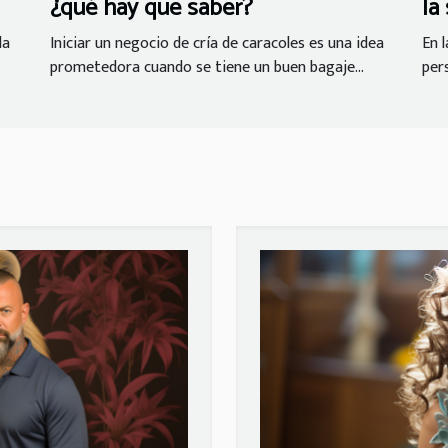
¿qué hay que saber?
la
ri
da
Iniciar un negocio de cría de caracoles es una idea
En 
prometedora cuando se tiene un buen bagaje...
per