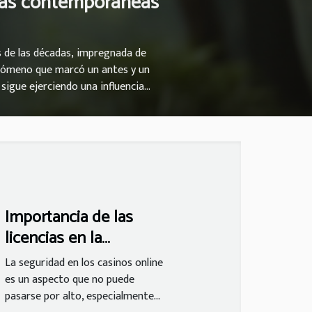
cias contemporáneas
és de las décadas, impregnada de
fenómeno que marcó un antes y un
 sigue ejerciendo una influencia
uella época revolucionaria con la
dores de todo el mundo. ¿Cómo han
 un recorrido por la historia viva
Importancia de las
licencias en la
seguridad de casinos
La seguridad en los casinos online
online
es un aspecto que no puede
pasarse por alto, especialmente...