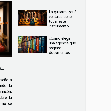
La guitarra: ¿qué
ventajas tiene
tocar este
instrumento
musical?
¿Cómo elegir
una agencia que
prepare
documentos
administrativos?
e
iseño a
onde la
rincón,
obre la
cómo se