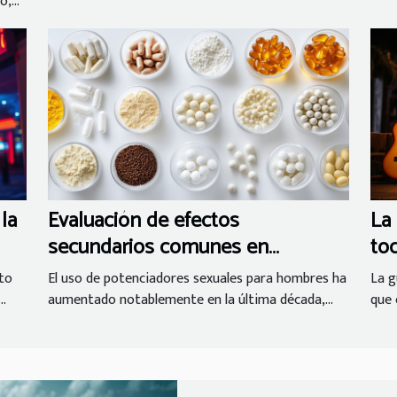
,...
La 
la
Evaluación de efectos
to
secundarios comunes en
potenciadores sexuales para
La g
cto
El uso de potenciadores sexuales para hombres ha
hombres
que 
..
aumentado notablemente en la última década,...