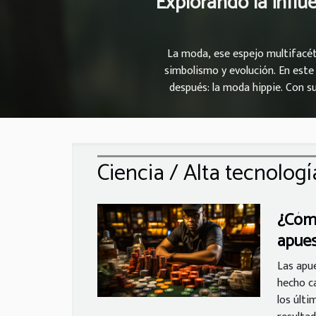
Explorando la infl
La moda, ese espejo multifacéti
simbolismo y evolución. En este
después: la moda hippie. Con su
palpable en las tendencias conte
expresión de estilo actual, dond
evolucionado estas influencias y 
Ciencia / Alta tecnologí
¿Cómo
apues
sitio
Las apu
hecho c
los últ