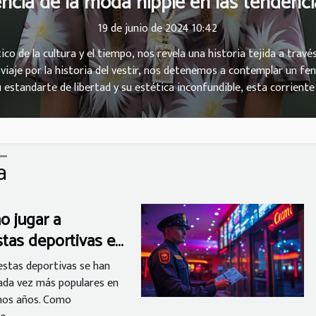
uencia de la moda hippie en las tenden
19 de junio de 2024 10:42
co de la cultura y el tiempo, nos revela una historia tejida a trav
 viaje por la historia del vestir, nos detenemos a contemplar un 
 estandarte de libertad y su estética inconfundible, esta corriente
mporáneas. Invitamos al lector a explorar los hilos que conectan aq
e los ecos de paz y amor aún resuenan en las propuestas de diseña
qué elementos persisten en el armario del siglo XXI? Acompáñenos en
de la...
a
 jugar a
tas deportivas en
s no regulados?
estas deportivas se han
ada vez más populares en
imos años. Como