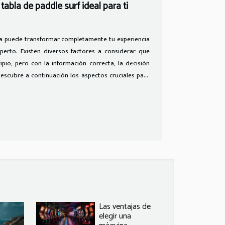
undarios comunes en potenciadores
a hombres ha aumentado notablemente en la última
 como preocupación por sus posibles efectos
Next
jorar su bienestar íntimo, es esencial comprender
 cualquier decisión. Descubre a continuación los
ar para proteger tu salud y elegir de manera
ecuentes Al consumir potenciadores sexuales, los
edad de efectos secundarios que afectan su salud
Las ventajas de
elegir una