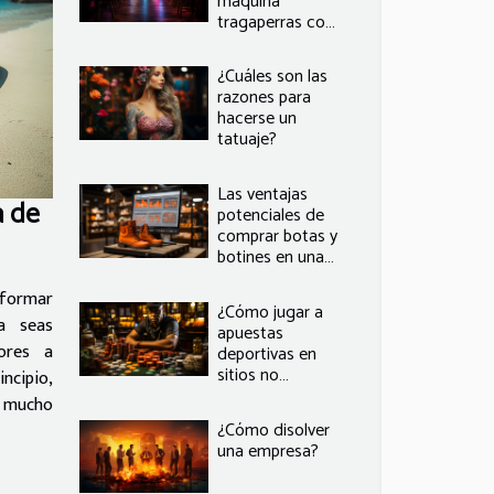
máquina
tragaperras con
varios juegos
¿Cuáles son las
razones para
hacerse un
tatuaje?
Las ventajas
a de
potenciales de
comprar botas y
botines en una
plataforma web
especializada
sformar
¿Cómo jugar a
a seas
apuestas
tores a
deportivas en
sitios no
ncipio,
regulados?
á mucho
¿Cómo disolver
una empresa?