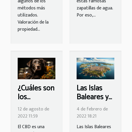
algunos de los
estas famosas
métodos más
zapatillas de agua.
utilizados.
Por eso,...
Valoración de la
propiedad...
¿Cuáles son
Las Islas
los
Baleares y
beneficios
su
12 de agosto de
4 de febrero de
de la
actualidad
2022 11:59
2022 18:21
terapia con
El CBD es una
Las Islas Baleares