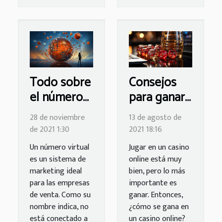
Todo sobre
Consejos
el número
para ganar
virtual
en un
28 de noviembre
13 de agosto de
casino
de 2021 1:30
2021 18:16
online
Un número virtual
Jugar en un casino
es un sistema de
online está muy
marketing ideal
bien, pero lo más
para las empresas
importante es
de venta. Como su
ganar. Entonces,
nombre indica, no
¿cómo se gana en
está conectado a
un casino online?