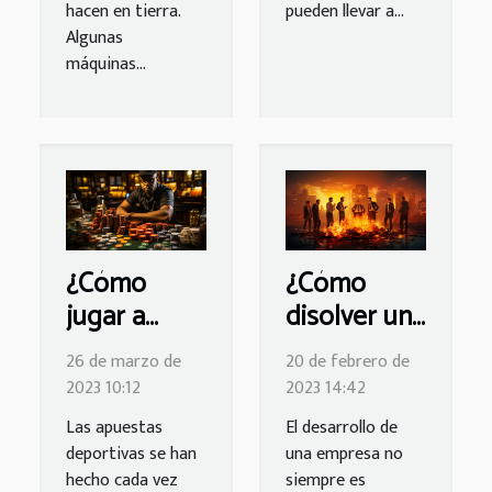
hacen en tierra.
pueden llevar a...
Algunas
máquinas...
¿Cómo
¿Cómo
jugar a
disolver una
apuestas
empresa?
26 de marzo de
20 de febrero de
deportivas
2023 10:12
2023 14:42
en sitios no
Las apuestas
El desarrollo de
regulados?
deportivas se han
una empresa no
hecho cada vez
siempre es