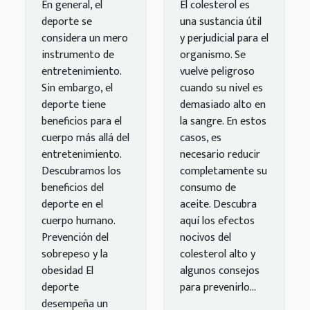
En general, el
El colesterol es
prevención
deporte se
una sustancia útil
considera un mero
y perjudicial para el
instrumento de
organismo. Se
entretenimiento.
vuelve peligroso
Sin embargo, el
cuando su nivel es
deporte tiene
demasiado alto en
beneficios para el
la sangre. En estos
cuerpo más allá del
casos, es
entretenimiento.
necesario reducir
Descubramos los
completamente su
beneficios del
consumo de
deporte en el
aceite. Descubra
cuerpo humano.
aquí los efectos
Prevención del
nocivos del
sobrepeso y la
colesterol alto y
obesidad El
algunos consejos
deporte
para prevenirlo...
desempeña un