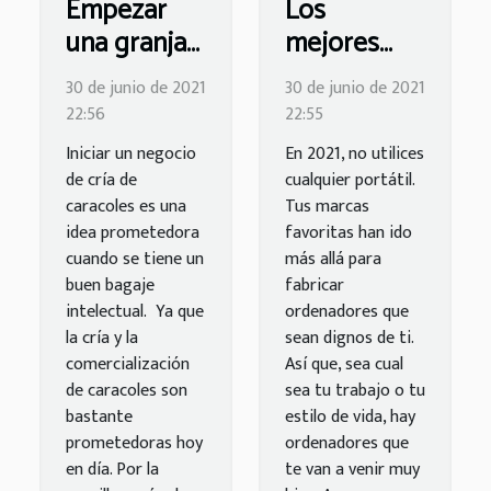
Empezar
Los
una granja
mejores
de
portátiles
30 de junio de 2021
30 de junio de 2021
caracoles:
de 2021
22:56
22:55
¿qué hay
Iniciar un negocio
En 2021, no utilices
que saber?
de cría de
cualquier portátil.
caracoles es una
Tus marcas
idea prometedora
favoritas han ido
cuando se tiene un
más allá para
buen bagaje
fabricar
intelectual. Ya que
ordenadores que
la cría y la
sean dignos de ti.
comercialización
Así que, sea cual
de caracoles son
sea tu trabajo o tu
bastante
estilo de vida, hay
prometedoras hoy
ordenadores que
en día. Por la
te van a venir muy