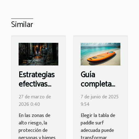
Similar
Estrategias
Guía
efectivas
completa
para
para elegir
27 de marzo de
7 de junio de 2025
mejorar la
la tabla de
2026 0:40
9:54
seguridad
paddle surf
En las zonas de
Elegir la tabla de
en zonas de
ideal para ti
alto riesgo, la
paddle surf
alto riesgo
protección de
adecuada puede
personas y bienes
transformar