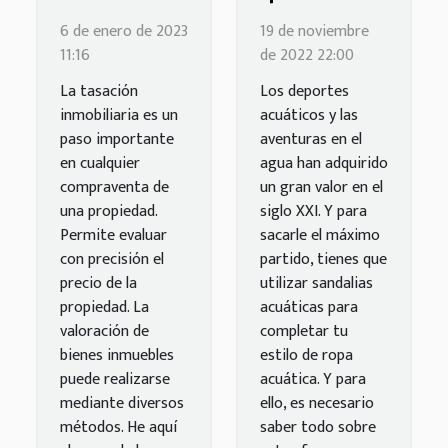
métodos
recordar
6 de enero de 2023
19 de noviembre
para valorar
sobre las
11:16
de 2022 22:00
una
zapatillas
La tasación
Los deportes
propiedad?
de agua?
inmobiliaria es un
acuáticos y las
paso importante
aventuras en el
en cualquier
agua han adquirido
compraventa de
un gran valor en el
una propiedad.
siglo XXI. Y para
Permite evaluar
sacarle el máximo
con precisión el
partido, tienes que
precio de la
utilizar sandalias
propiedad. La
acuáticas para
valoración de
completar tu
bienes inmuebles
estilo de ropa
puede realizarse
acuática. Y para
mediante diversos
ello, es necesario
métodos. He aquí
saber todo sobre