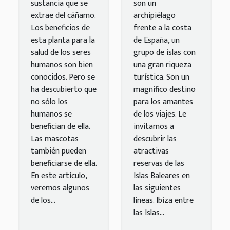
CBD para
sustancia que se
son un
las
extrae del cáñamo.
archipiélago
mascotas?
Los beneficios de
frente a la costa
esta planta para la
de España, un
salud de los seres
grupo de islas con
humanos son bien
una gran riqueza
conocidos. Pero se
turística. Son un
ha descubierto que
magnífico destino
no sólo los
para los amantes
humanos se
de los viajes. Le
benefician de ella.
invitamos a
Las mascotas
descubrir las
también pueden
atractivas
beneficiarse de ella.
reservas de las
En este artículo,
Islas Baleares en
veremos algunos
las siguientes
de los...
líneas. Ibiza entre
las Islas...