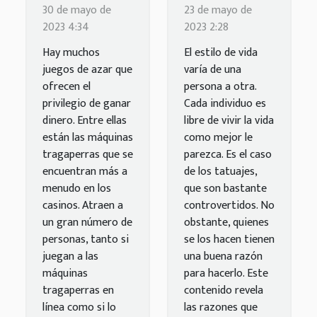
una
para
30 de mayo de
23 de mayo de
máquina
hacerse un
2023 4:34
2023 2:28
tragaperras
tatuaje?
Hay muchos
El estilo de vida
con varios
juegos de azar que
varía de una
juegos
ofrecen el
persona a otra.
privilegio de ganar
Cada individuo es
dinero. Entre ellas
libre de vivir la vida
están las máquinas
como mejor le
tragaperras que se
parezca. Es el caso
encuentran más a
de los tatuajes,
menudo en los
que son bastante
casinos. Atraen a
controvertidos. No
un gran número de
obstante, quienes
personas, tanto si
se los hacen tienen
juegan a las
una buena razón
máquinas
para hacerlo. Este
tragaperras en
contenido revela
línea como si lo
las razones que