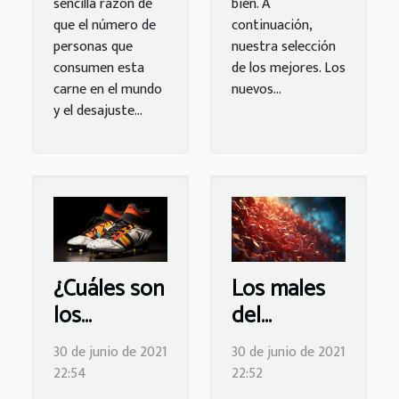
sencilla razón de
bien. A
que el número de
continuación,
personas que
nuestra selección
consumen esta
de los mejores. Los
carne en el mundo
nuevos...
y el desajuste...
¿Cuáles son
Los males
los
del
beneficios
colesterol y
30 de junio de 2021
30 de junio de 2021
del
consejos
22:54
22:52
deporte?
para su