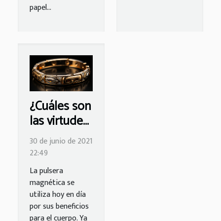
papel...
¿Cuáles son
las virtudes
de una
30 de junio de 2021
pulsera
22:49
magnética?
La pulsera
magnética se
utiliza hoy en día
por sus beneficios
para el cuerpo. Ya