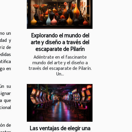
omo un
Explorando el mundo del
idad y
arte y diseño a través del
riz de
escaparate de Pilarín
edidas
Adéntrate en el fascinante
tifica
mundo del arte y el diseño a
través del escaparate de Pilarín.
sgo en
Un...
ún su
signar
za que
cional
ión de
Las ventajas de elegir una