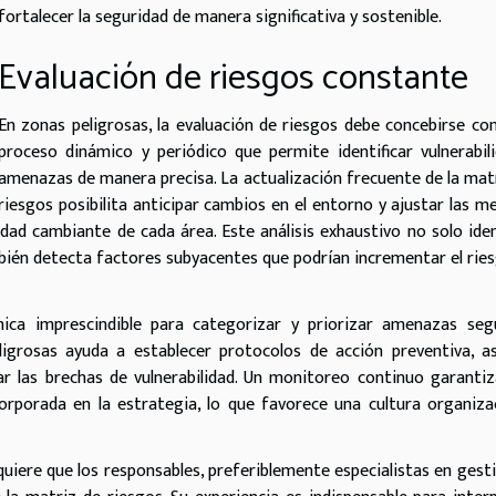
fortalecer la seguridad de manera significativa y sostenible.
Evaluación de riesgos constante
En zonas peligrosas, la evaluación de riesgos debe concebirse c
proceso dinámico y periódico que permite identificar vulnerabil
amenazas de manera precisa. La actualización frecuente de la mat
riesgos posibilita anticipar cambios en el entorno y ajustar las m
dad cambiante de cada área. Este análisis exhaustivo no solo iden
mbién detecta factores subyacentes que podrían incrementar el rie
ica imprescindible para categorizar y priorizar amenazas seg
ligrosas ayuda a establecer protocolos de acción preventiva, a
r las brechas de vulnerabilidad. Un monitoreo continuo garanti
rporada en la estrategia, lo que favorece una cultura organiza
uiere que los responsables, preferiblemente especialistas en gest