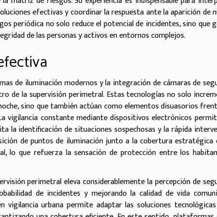
de la matriz de riesgos. Su experiencia es indispensable para inter
luciones efectivas y coordinar la respuesta ante la aparición de 
sgos periódica no solo reduce el potencial de incidentes, sino que 
egridad de las personas y activos en entornos complejos.
efectiva
emas de iluminación modernos y la integración de cámaras de seg
o de la supervisión perimetral. Estas tecnologías no solo incre
la noche, sino que también actúan como elementos disuasorios frent
La vigilancia constante mediante dispositivos electrónicos permi
ita la identificación de situaciones sospechosas y la rápida interv
sición de puntos de iluminación junto a la cobertura estratégica 
, lo que refuerza la sensación de protección entre los habita
ervisión perimetral eleva considerablemente la percepción de seg
obabilidad de incidentes y mejorando la calidad de vida comuni
 vigilancia urbana permite adaptar las soluciones tecnológicas
arantizando una cobertura eficiente. En este sentido, plataforma