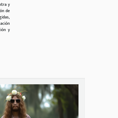
ntra y
ión de
idas,
zación
ción y