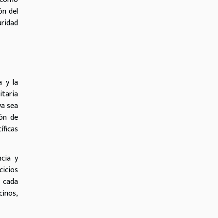
ón del
uridad
a y la
itaria
ya sea
ión de
íficas
ncia y
cicios
n cada
cinos,