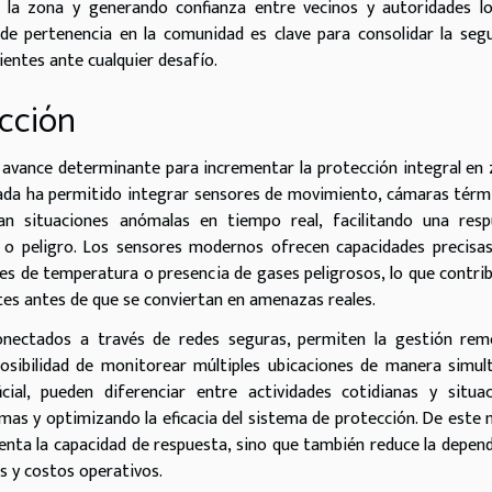
e la zona y generando confianza entre vecinos y autoridades lo
 de pertenencia en la comunidad es clave para consolidar la seg
ientes ante cualquier desafío.
ección
avance determinante para incrementar la protección integral en
licada ha permitido integrar sensores de movimiento, cámaras térm
an situaciones anómalas en tiempo real, facilitando una resp
n o peligro. Los sensores modernos ofrecen capacidades precisa
es de temperatura o presencia de gases peligrosos, lo que contri
ntes antes de que se conviertan en amenazas reales.
conectados a través de redes seguras, permiten la gestión rem
posibilidad de monitorear múltiples ubicaciones de manera simul
icial, pueden diferenciar entre actividades cotidianas y situa
rmas y optimizando la eficacia del sistema de protección. De este
enta la capacidad de respuesta, sino que también reduce la depen
s y costos operativos.