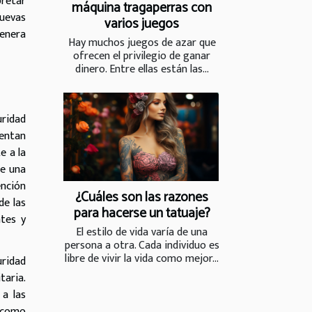
pretar
máquina tragaperras con
nuevas
varios juegos
genera
Hay muchos juegos de azar que
ofrecen el privilegio de ganar
dinero. Entre ellas están las...
uridad
mentan
e a la
te una
ención
¿Cuáles son las razones
de las
para hacerse un tatuaje?
ntes y
El estilo de vida varía de una
persona a otra. Cada individuo es
libre de vivir la vida como mejor...
uridad
taria.
 a las
s como