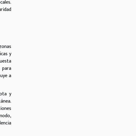
cales.
uridad
 zonas
icas y
uesta
s para
buye a
ota y
tánea.
ciones
 modo,
dencia