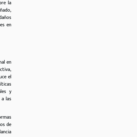
bre la
eñado,
 daños
les en
nal en
ctiva,
uce el
íticas
les y
 a las
ormas
los de
lancia